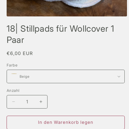
Medien
1
18| Stillpads für Wollcover 1
in
Modal
öffnen
Paar
Normaler
€6,00 EUR
Preis
Farbe
Anzahl
Verringere
Erhöhe
die
die
Menge
Menge
für
für
In den Warenkorb legen
18|
18|