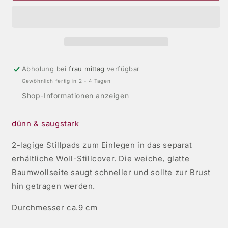
Stillpads
Stillpads
für
für
Wollcover
Wollcover
1
1
Paar
Paar
Abholung bei
frau mittag
verfügbar
Gewöhnlich fertig in 2 - 4 Tagen
Shop-Informationen anzeigen
dünn & saugstark
2-lagige Stillpads zum Einlegen in das separat
erhältliche Woll-Stillcover. Die weiche, glatte
Baumwollseite saugt schneller und sollte zur Brust
hin getragen werden.
Durchmesser ca.9 cm